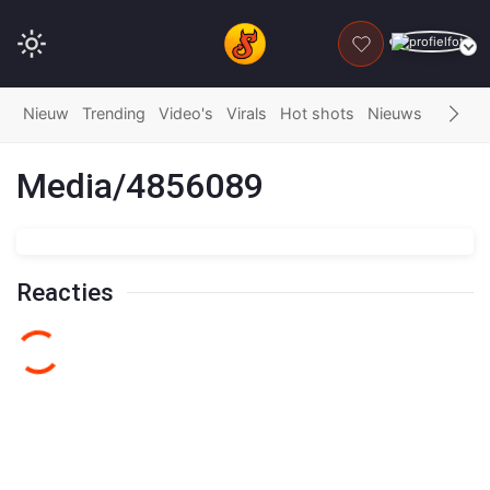
DONEER
Nieuw
Trending
Video's
Virals
Hot shots
Nieuws
Fails
G
Media/4856089
Reacties