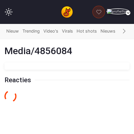
DONEER
Nieuw
Trending
Video's
Virals
Hot shots
Nieuws
Fails
G
Media/4856084
Reacties