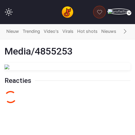
DONEER
Nieuw
Trending
Video's
Virals
Hot shots
Nieuws
Fails
G
Media/4855253
Reacties