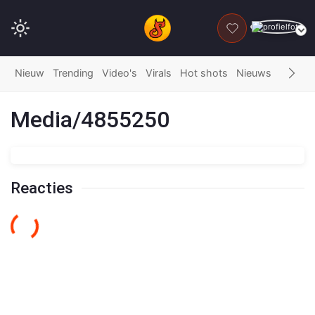
DONEER
Nieuw
Trending
Video's
Virals
Hot shots
Nieuws
Fails
G
Media/4855250
Reacties