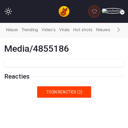
DONEER
Nieuw
Trending
Video's
Virals
Hot shots
Nieuws
Fails
G
Media/4855186
Reacties
TOON REACTIES (2)