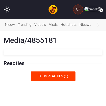
DONEER
Nieuw
Trending
Video's
Virals
Hot shots
Nieuws
Fails
G
Media/4855181
Reacties
TOON REACTIES (1)