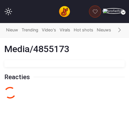
DONEER
Nieuw
Trending
Video's
Virals
Hot shots
Nieuws
Fails
G
Media/4855173
Reacties