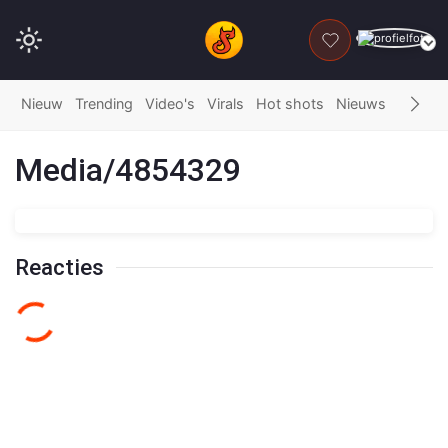
DONEER
Nieuw
Trending
Video's
Virals
Hot shots
Nieuws
Fails
G
Media/4854329
Reacties