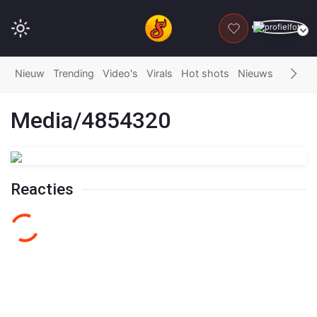
DONEER
Nieuw
Trending
Video's
Virals
Hot shots
Nieuws
Fails
G
Media/4854320
Reacties