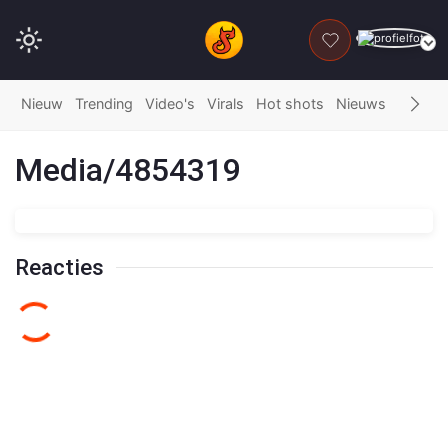
DONEER
Nieuw
Trending
Video's
Virals
Hot shots
Nieuws
Fails
G
Media/4854319
Reacties