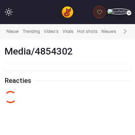
DONEER
Nieuw
Trending
Video's
Virals
Hot shots
Nieuws
Fails
G
Media/4854302
Reacties