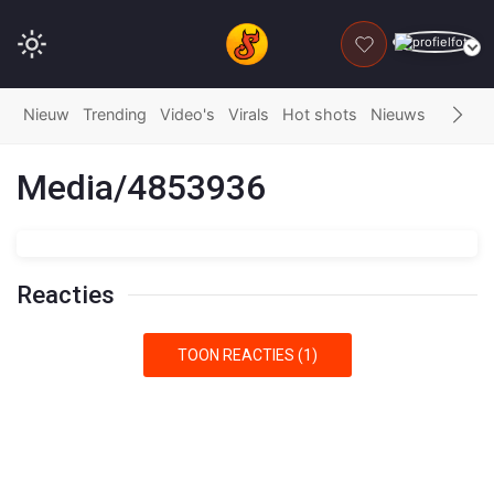
DONEER
Nieuw
Trending
Video's
Virals
Hot shots
Nieuws
Fails
G
Media/4853936
Reacties
TOON REACTIES (1)