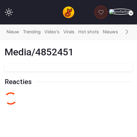
DONEER
Nieuw
Trending
Video's
Virals
Hot shots
Nieuws
Fails
G
Media/4852451
Reacties