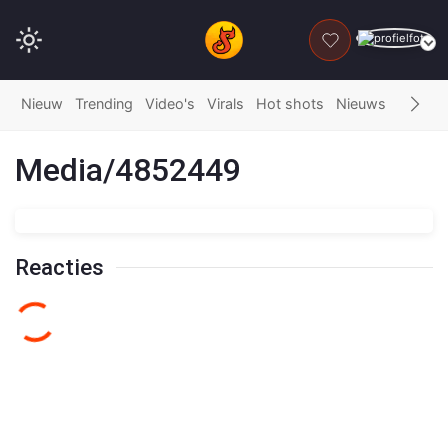
DONEER
Nieuw
Trending
Video's
Virals
Hot shots
Nieuws
Fails
G
Media/4852449
Reacties