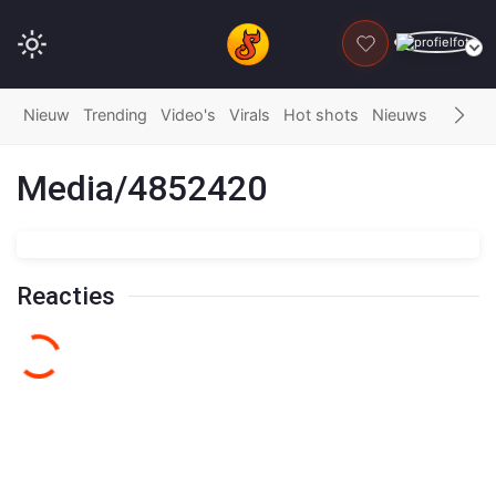
DONEER
Nieuw
Trending
Video's
Virals
Hot shots
Nieuws
Fails
G
Media/4852420
Reacties