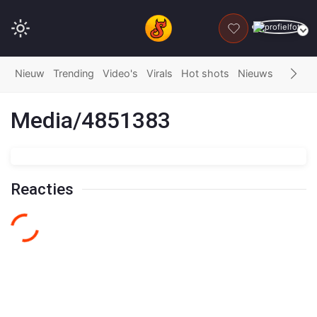
DONEER
Nieuw
Trending
Video's
Virals
Hot shots
Nieuws
Fails
G
Media/4851383
Reacties