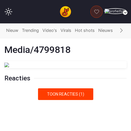
DONEER
Nieuw
Trending
Video's
Virals
Hot shots
Nieuws
Fails
G
Media/4799818
Reacties
TOON REACTIES (1)