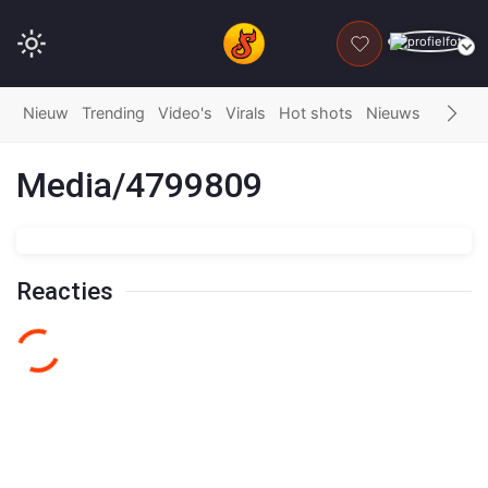
DONEER
Nieuw
Trending
Video's
Virals
Hot shots
Nieuws
Fails
G
Media/4799809
Reacties