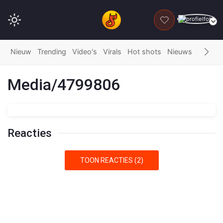
DONEER
Nieuw
Trending
Video's
Virals
Hot shots
Nieuws
Fails
G
Media/4799806
Reacties
TOON REACTIES (2)