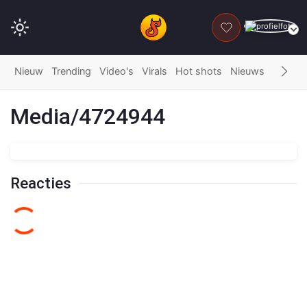
DONEER
Nieuw
Trending
Video's
Virals
Hot shots
Nieuws
Fails
G
Media/4724944
Reacties