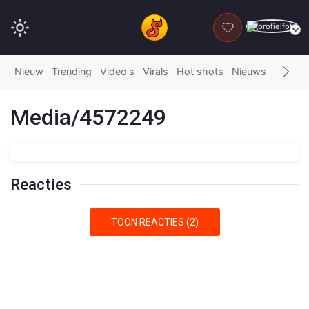
DONEER
Nieuw
Trending
Video's
Virals
Hot shots
Nieuws
Fails
G
Media/4572249
Reacties
TOON REACTIES (2)