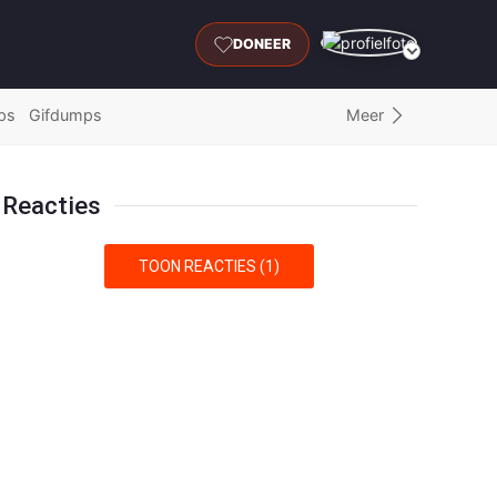
DONEER
Meer
ps
Gifdumps
Reacties
TOON REACTIES (1)