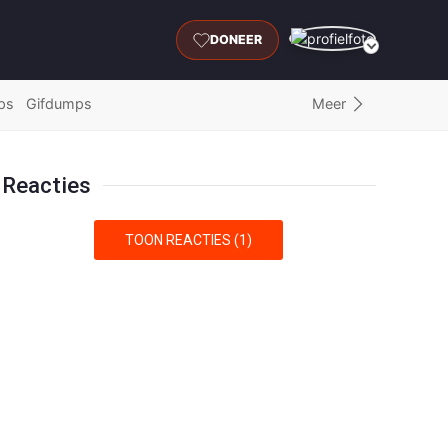
DONEER
Meer
ps
Gifdumps
Reacties
TOON REACTIES (1)