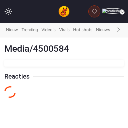
DONEER
Nieuw
Trending
Video's
Virals
Hot shots
Nieuws
Fails
G
Media/4500584
Reacties