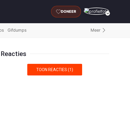
DONEER
Meer
ps
Gifdumps
Reacties
TOON REACTIES (1)