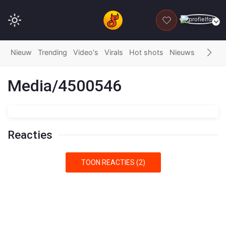
DONEER
Nieuw
Trending
Video's
Virals
Hot shots
Nieuws
Fails
G
Media/4500546
Reacties
TOON REACTIES (2)