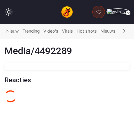
DONEER
Nieuw
Trending
Video's
Virals
Hot shots
Nieuws
Fails
G
Media/4492289
Reacties