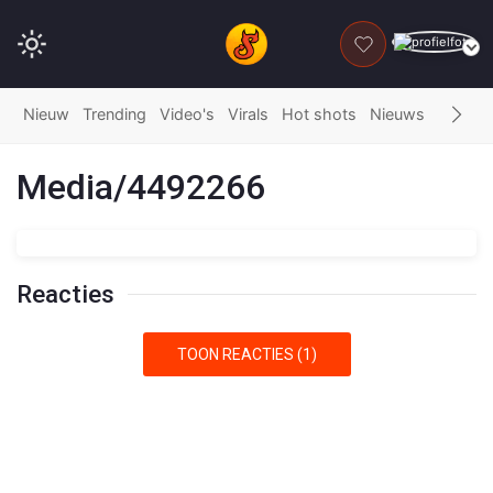
DONEER
Nieuw
Trending
Video's
Virals
Hot shots
Nieuws
Fails
G
Media/4492266
Reacties
TOON REACTIES (1)