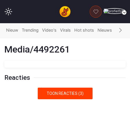
DONEER
Nieuw
Trending
Video's
Virals
Hot shots
Nieuws
Fails
G
Media/4492261
Reacties
TOON REACTIES (3)