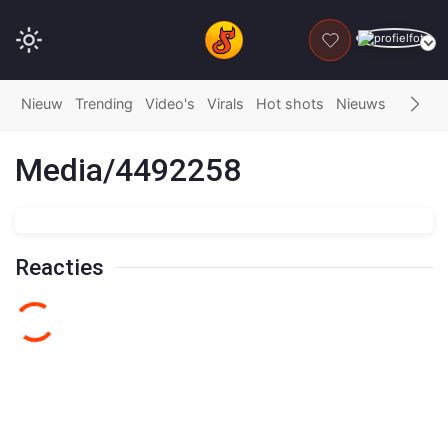
DONEER
Nieuw
Trending
Video's
Virals
Hot shots
Nieuws
Fails
G
Media/4492258
Reacties