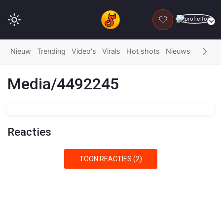
DONEER
Nieuw
Trending
Video's
Virals
Hot shots
Nieuws
Fails
G
Media/4492245
Reacties
TOON REACTIES (2)