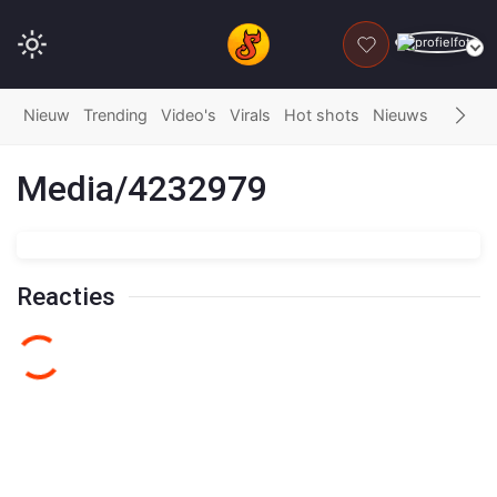
DONEER
Nieuw
Trending
Video's
Virals
Hot shots
Nieuws
Fails
G
Media/4232979
Reacties