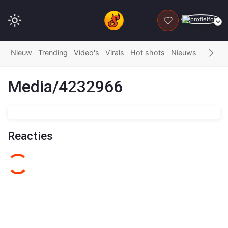
DONEER
Nieuw
Trending
Video's
Virals
Hot shots
Nieuws
Fails
G
Media/4232966
Reacties