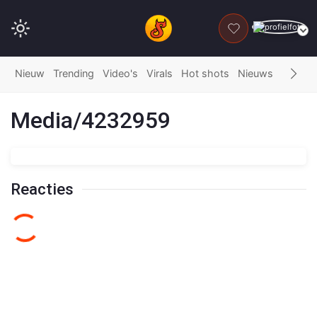
DONEER
Nieuw
Trending
Video's
Virals
Hot shots
Nieuws
Fails
G
Media/4232959
Reacties