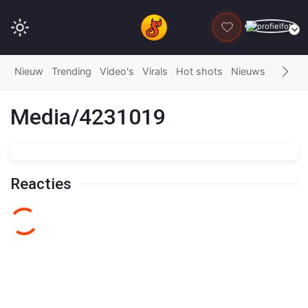
DONEER
Nieuw
Trending
Video's
Virals
Hot shots
Nieuws
Fails
G
Media/4231019
Reacties