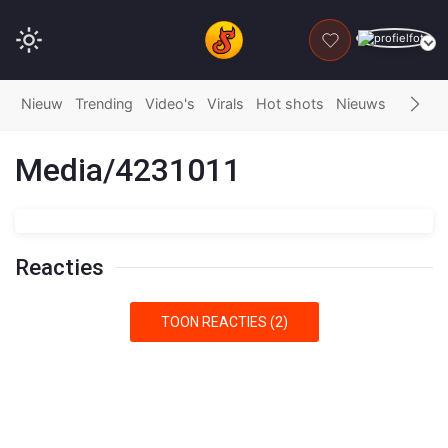
DONEER
Nieuw
Trending
Video's
Virals
Hot shots
Nieuws
Fails
G
Media/4231011
Reacties
TOON REACTIES (2)