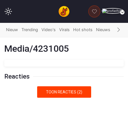
DONEER
Nieuw
Trending
Video's
Virals
Hot shots
Nieuws
Fails
G
Media/4231005
Reacties
TOON REACTIES (2)