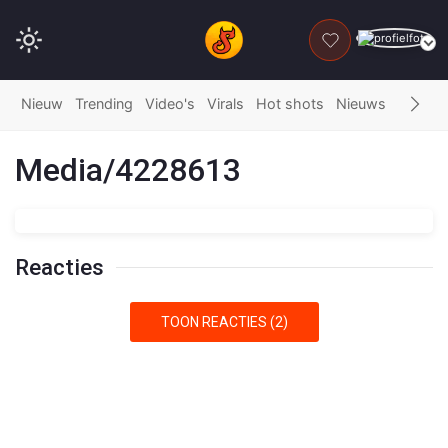
DONEER
Nieuw
Trending
Video's
Virals
Hot shots
Nieuws
Fails
G
Media/4228613
Reacties
TOON REACTIES (2)