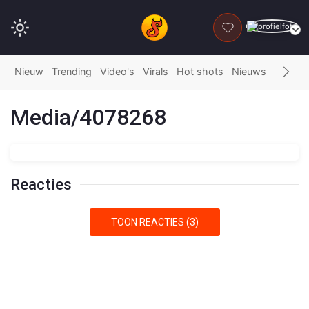
DONEER
Nieuw
Trending
Video's
Virals
Hot shots
Nieuws
Fails
G
Media/4078268
Reacties
TOON REACTIES (3)