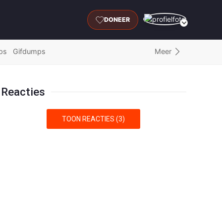
DONEER
Meer
ps
Gifdumps
Reacties
TOON REACTIES (3)