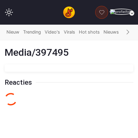
DONEER
Nieuw
Trending
Video's
Virals
Hot shots
Nieuws
Fails
G
Media/397495
Reacties