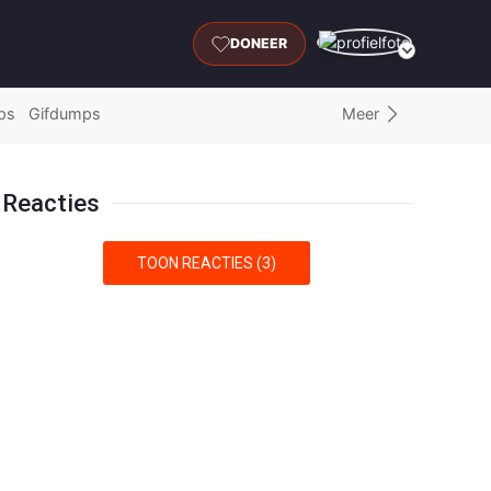
DONEER
Meer
ps
Gifdumps
Reacties
TOON REACTIES (3)