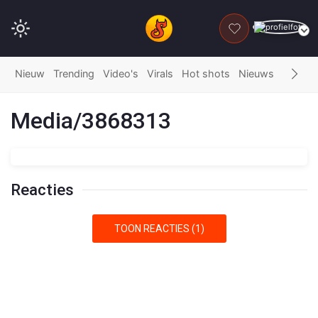
DONEER
Nieuw
Trending
Video's
Virals
Hot shots
Nieuws
Fails
G
Media/3868313
Reacties
TOON REACTIES (1)