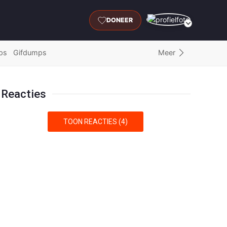
DONEER
Meer
ps
Gifdumps
Reacties
TOON REACTIES (4)