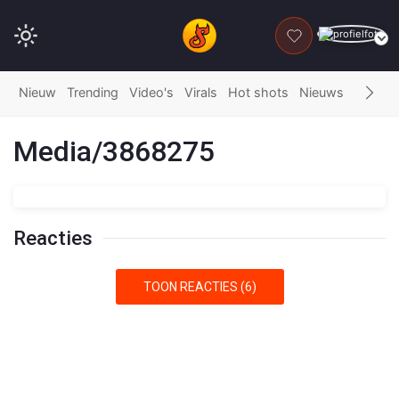
DONEER
Nieuw
Trending
Video's
Virals
Hot shots
Nieuws
Fails
G
Media/3868275
Reacties
TOON REACTIES (6)