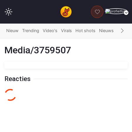
DONEER
Nieuw
Trending
Video's
Virals
Hot shots
Nieuws
Fails
G
Media/3759507
Reacties