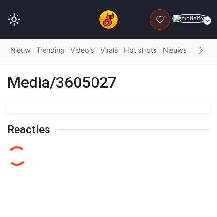
DONEER
Nieuw
Trending
Video's
Virals
Hot shots
Nieuws
Fails
G
Media/3605027
Reacties