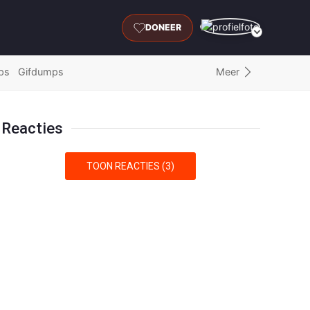
DONEER
Meer
ps
Gifdumps
Reacties
TOON REACTIES (3)