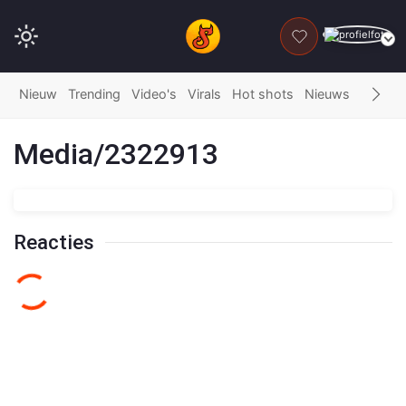
DONEER
Nieuw
Trending
Video's
Virals
Hot shots
Nieuws
Fails
G
Media/2322913
Reacties