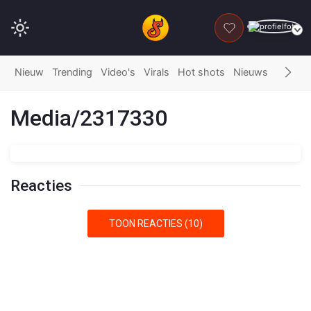
DONEER
Nieuw
Trending
Video's
Virals
Hot shots
Nieuws
Fails
G
Media/2317330
Reacties
TOON REACTIES (10)